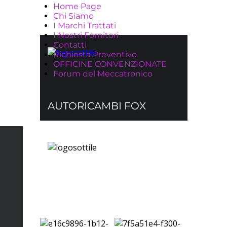
Home Page
Chi Siamo
I Marchi Trattati
I Nostri Fornitori
Contatti
Richiesta Preventivo
OFFICINE CONVENZIONATE
Forum del Meccatronico
AUTORICAMBI FOX